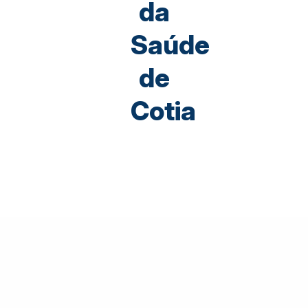
da
Saúde
de
Cotia