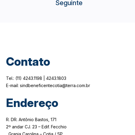
Seguinte
Contato
Tel.: (11) 4243.1198 | 4243.1803
E-mail: sindbeneficentecotia@terra.com.br
Endereço
R. DR. Antônio Bastos, 171
2º andar CJ. 23 – Edif. Fecchio
Granja Carolina – Cotia / SP