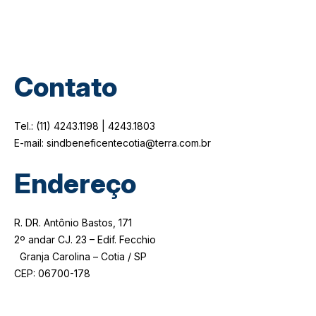
Contato
Tel.: (11) 4243.1198 | 4243.1803
E-mail: sindbeneficentecotia@terra.com.br
Endereço
R. DR. Antônio Bastos, 171
2º andar CJ. 23 – Edif. Fecchio
Granja Carolina – Cotia / SP
CEP: 06700-178