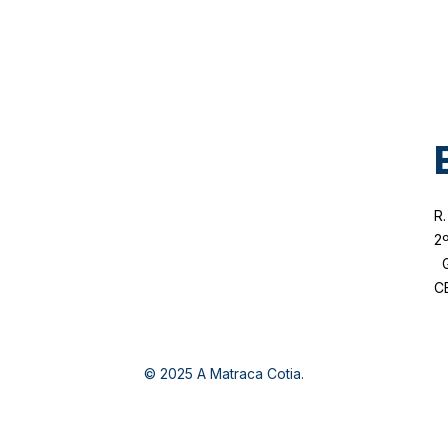
R.
2º
Gr
C
© 2025 A Matraca Cotia.