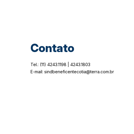
Contato
Tel.: (11) 4243.1198 | 4243.1803
E-mail: sindbeneficentecotia@terra.com.br