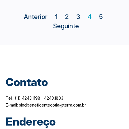
Anterior
1
2
3
4
5
Seguinte
Contato
Tel.: (11) 4243.1198 | 4243.1803
E-mail: sindbeneficentecotia@terra.com.br
Endereço