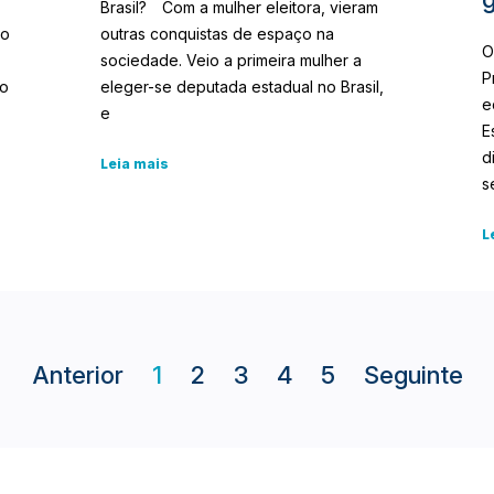
Brasil?⠀ Com a mulher eleitora, vieram
vo
outras conquistas de espaço na
O
sociedade. Veio a primeira mulher a
P
 o
eleger-se deputada estadual no Brasil,
e
e
E
d
Leia mais
s
L
Anterior
1
2
3
4
5
Seguinte