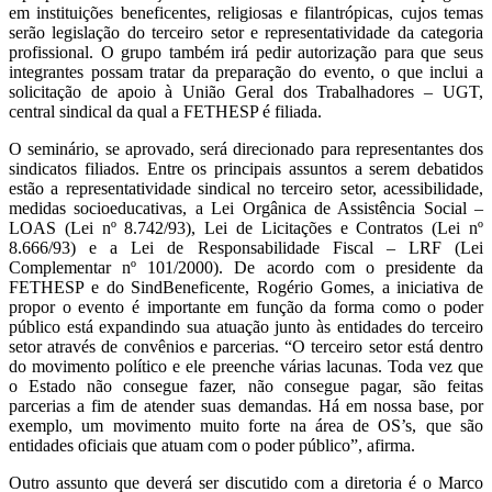
em instituições beneficentes, religiosas e filantrópicas, cujos temas
serão legislação do terceiro setor e representatividade da categoria
profissional. O grupo também irá pedir autorização para que seus
integrantes possam tratar da preparação do evento, o que inclui a
solicitação de apoio à União Geral dos Trabalhadores – UGT,
central sindical da qual a FETHESP é filiada.
O seminário, se aprovado, será direcionado para representantes dos
sindicatos filiados. Entre os principais assuntos a serem debatidos
estão a representatividade sindical no terceiro setor, acessibilidade,
medidas socioeducativas, a Lei Orgânica de Assistência Social –
LOAS (Lei nº 8.742/93), Lei de Licitações e Contratos (Lei nº
8.666/93) e a Lei de Responsabilidade Fiscal – LRF (Lei
Complementar nº 101/2000). De acordo com o presidente da
FETHESP e do SindBeneficente, Rogério Gomes, a iniciativa de
propor o evento é importante em função da forma como o poder
público está expandindo sua atuação junto às entidades do terceiro
setor através de convênios e parcerias. “O terceiro setor está dentro
do movimento político e ele preenche várias lacunas. Toda vez que
o Estado não consegue fazer, não consegue pagar, são feitas
parcerias a fim de atender suas demandas. Há em nossa base, por
exemplo, um movimento muito forte na área de OS’s, que são
entidades oficiais que atuam com o poder público”, afirma.
Outro assunto que deverá ser discutido com a diretoria é o Marco