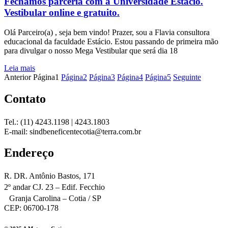
Fechamos parceria com a Universidade Estácio.
Vestibular online e gratuito.
Olá Parceiro(a) , seja bem vindo! Prazer, sou a Flavia consultora
educacional da faculdade Estácio. Estou passando de primeira mão
para divulgar o nosso Mega Vestibular que será dia 18
Leia mais
Anterior
Página
1
Página
2
Página
3
Página
4
Página
5
Seguinte
Contato
Tel.: (11) 4243.1198 | 4243.1803
E-mail: sindbeneficentecotia@terra.com.br
Endereço
R. DR. Antônio Bastos, 171
2º andar CJ. 23 – Edif. Fecchio
Granja Carolina – Cotia / SP
CEP: 06700-178