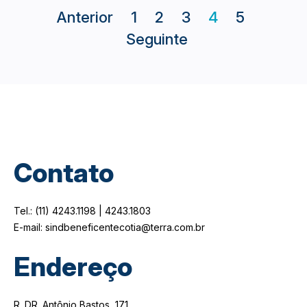
Anterior
1
2
3
4
5
Seguinte
Contato
Tel.: (11) 4243.1198 | 4243.1803
E-mail: sindbeneficentecotia@terra.com.br
Endereço
R. DR. Antônio Bastos, 171