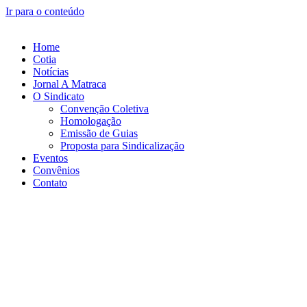
Ir para o conteúdo
Home
Cotia
Notícias
Jornal A Matraca
O Sindicato
Convenção Coletiva
Homologação
Emissão de Guias
Proposta para Sindicalização
Eventos
Convênios
Contato