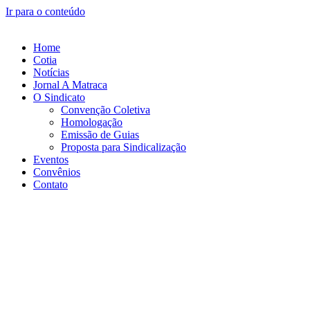
Ir para o conteúdo
Home
Cotia
Notícias
Jornal A Matraca
O Sindicato
Convenção Coletiva
Homologação
Emissão de Guias
Proposta para Sindicalização
Eventos
Convênios
Contato