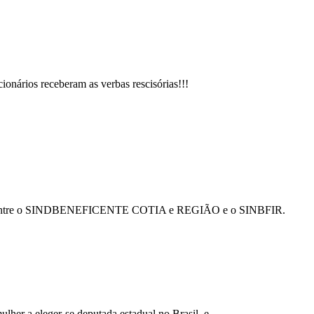
ionários receberam as verbas rescisórias!!!
abalho entre o SINDBENEFICENTE COTIA e REGIÃO e o SINBFIR.
lher a eleger-se deputada estadual no Brasil, e