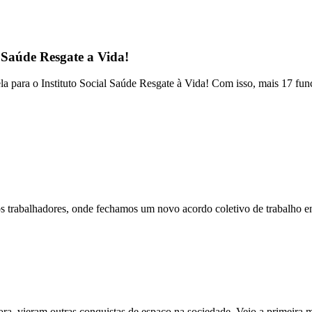
l Saúde Resgate a Vida!
a para o Instituto Social Saúde Resgate à Vida! Com isso, mais 17 func
ssos trabalhadores, onde fechamos um novo acordo coletivo de tr
a, vieram outras conquistas de espaço na sociedade. Veio a primeira mu